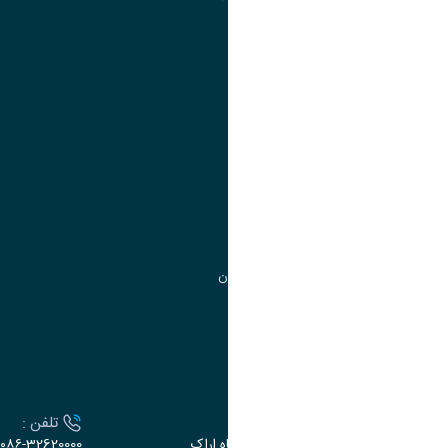
تقویم آموزشی
آموزش
مدیریت امور
مدیریت تحصیلات تکمیلی
مرکز آموزش‌های تخصصی
گروه جذب و هدایت استعدادهای درخشان
تقویم آموزشی
ارتباط با دانشگاه
آدرس :
تلفن :
اراک، میدان بسیج، بلوار سردشت، دانشگاه اراک
۰۸۶-32620000