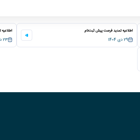
ی مکانیک به مرتبه دانشیاری - مهندسی مکانیک
اطلاعیه تمدید فرصت پیش‌ ثبت‌نام
اطلاعیه تغ
29 دی 1404
23 دی 1404